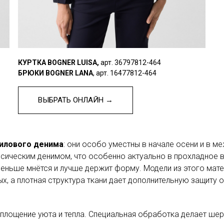
КУРТКА BOGNER LUISA,
арт. 36797812-464
БРЮКИ BOGNER LANA
, арт. 16477812-464
ВЫБРАТЬ ОНЛАЙН →
вилового денима
: они особо уместны в начале осени и в м
ссическим денимом, что особенно актуально в прохладное в
 меньше мнётся и лучше держит форму. Модели из этого мат
, а плотная структура ткани дает дополнительную защиту о
площение уюта и тепла. Специальная обработка делает шерс