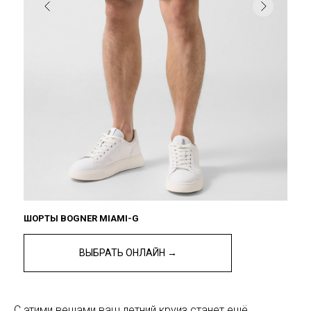
ШОРТЫ BOGNER MIAMI-G
ВЫБРАТЬ ОНЛАЙН →
С этими вещами ваш летний круиз станет ещё